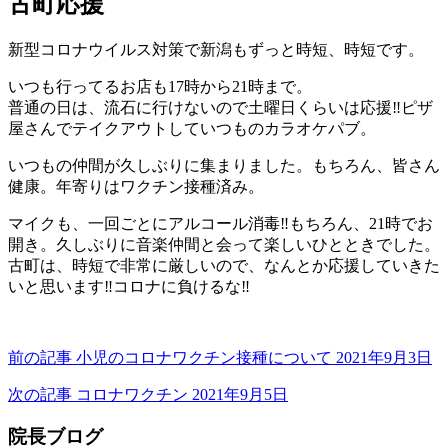
古町応援
科
9
内
医
月
科
院
新型コロナウイルス対策で新潟もずっと時短、時短です。
5
小
日
児
いつも行ってるお店も17時から21時まで。
科
普通の日は、流石に行けないので土曜日くらいは応援‼️ピザ
医
屋さんでテイクアウトしていつものカラオケパブ。
院
いつもの仲間が久しぶりに集まりました。もちろん、皆さん
健康。年寄りはワクチン接種済み。
マイクも、一回ごとにアルコール消毒‼️もちろん、21時でお
開き。久しぶりに音楽仲間と会って楽しいひとときでした。
古町は、時短で非常に厳しいので、なんとか応援していきた
いと思います‼️コロナに負けるな‼️
前の記事
小児のコロナワクチン接種について
2021年9月3日
次の記事
コロナワクチン
2021年9月5日
院長ブログ