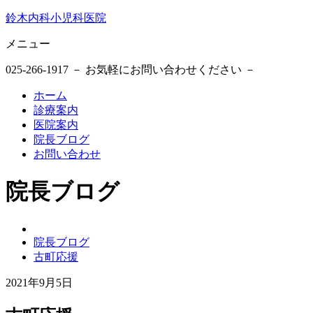
鈴木内科小児科医院
メニュー
025-266-1917
－ お気軽にお問い合わせください －
ホーム
診療案内
医院案内
院長ブログ
お問い合わせ
院長ブログ
鈴
院長ブログ
木
古町応援
内
科
2021年9月5日
小
2021
鈴
児
年
木