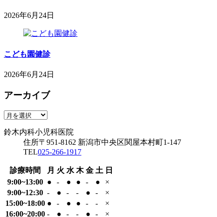
17
小
日
2026年6月24日
児
2026
鈴
科
年
木
医
6
内
院
月
こども園健診
科
24
小
日
2026年6月24日
児
2026
鈴
科
年
アーカイブ
木
医
6
内
院
専用駐車場
月
科
ア
24
鈴木内科小児科医院
小
ー
日
鈴木内科小児科医院
児
カ
住所
〒951-8162
新潟市中央区関屋本村町1-147
科
イ
TEL
025-266-1917
医
ブ
院
診療時間
月
火
水
木
金
土
日
9:00~13:00
●
-
●
●
-
●
×
9:00~12:30
-
●
-
-
●
-
×
15:00~18:00
●
-
●
●
-
-
×
16:00~20:00
-
●
-
-
●
-
×