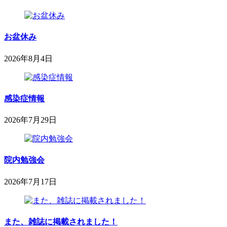
お盆休み
2026年8月4日
2026
鈴
年
木
8
内
月
感染症情報
科
4
小
日
2026年7月29日
児
2026
sega-
科
project
年
医
7
院
月
院内勉強会
29
日
2026年7月17日
2026
鈴
年
木
7
内
月
また、雑誌に掲載されました！
科