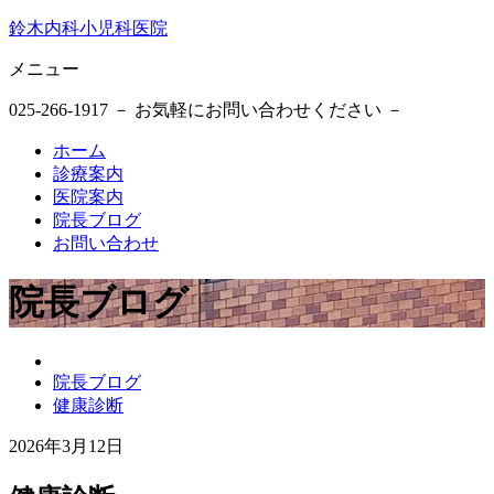
鈴木内科小児科医院
メニュー
025-266-1917
－ お気軽にお問い合わせください －
ホーム
診療案内
医院案内
院長ブログ
お問い合わせ
院長ブログ
鈴
院長ブログ
木
健康診断
内
科
2026年3月12日
小
2026
鈴
児
年
木