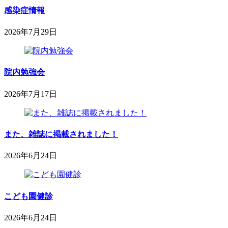
内
月
感染症情報
科
4
小
日
2026年7月29日
児
2026
sega-
科
project
年
医
7
院
月
院内勉強会
29
日
2026年7月17日
2026
鈴
年
木
7
内
月
また、雑誌に掲載されました！
科
17
小
日
2026年6月24日
児
2026
鈴
科
年
木
医
6
内
院
月
こども園健診
科
24
小
日
2026年6月24日
児
2026
鈴