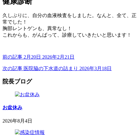
健康診断
科
3
内
医
月
科
院
久しぶりに、自分の血液検査をしました。なんと、全て、正
12
小
常でした！
日
児
胸部レントゲンも、異常なし！
科
これからも、がんばって、診療していきたいと思います！
医
院
前の記事
2月20日
2026年2月21日
次の記事
医院脇の下水道の詰まり
2026年3月18日
院長ブログ
お盆休み
2026年8月4日
2026
鈴
年
木
8