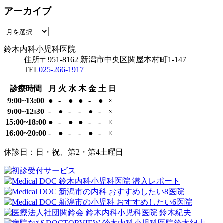
科
年
アーカイブ
木
医
6
内
院
専用駐車場
月
科
ア
24
鈴木内科小児科医院
小
ー
日
鈴木内科小児科医院
児
カ
住所
〒951-8162
新潟市中央区関屋本村町1-147
科
イ
TEL
025-266-1917
医
ブ
院
診療時間
月
火
水
木
金
土
日
9:00~13:00
●
-
●
●
-
●
×
9:00~12:30
-
●
-
-
●
-
×
15:00~18:00
●
-
●
●
-
-
×
16:00~20:00
-
●
-
-
●
-
×
休診日：日・祝、第2・第4土曜日