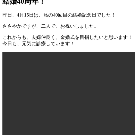
結婚40周年！
科
4
内
医
月
科
院
昨日、4月15日は、私の40回目の結婚記念日でした！
16
小
日
児
ささやかですが、二人で、お祝いしました。
科
これからも、夫婦仲良く、金婚式を目指したいと思います！
医
今日も、元気に診療しています！
院