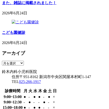
月
また、雑誌に掲載されました！
科
17
小
日
2026年6月24日
児
2026
鈴
科
年
木
医
6
内
院
月
こども園健診
科
24
小
日
2026年6月24日
児
2026
鈴
科
年
アーカイブ
木
医
6
内
院
専用駐車場
月
科
ア
24
鈴木内科小児科医院
小
ー
日
鈴木内科小児科医院
児
カ
住所
〒951-8162
新潟市中央区関屋本村町1-147
科
イ
TEL
025-266-1917
医
ブ
院
診療時間
月
火
水
木
金
土
日
9:00~13:00
●
-
●
●
-
●
×
9:00~12:30
-
●
-
-
●
-
×
15:00~18:00
●
-
●
●
-
-
×