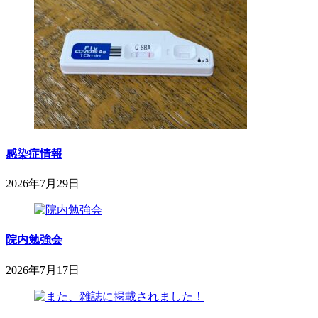
月
科
4
小
日
児
科
医
院
感染症情報
2026年7月29日
2026
sega-
project
年
7
月
院内勉強会
29
日
2026年7月17日
2026
鈴
年
木
7
内