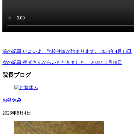
前の記事
いよいよ、学校健診が始まります。
2024年4月15日
次の記事
患者さんからいただきました。
2024年4月18日
院長ブログ
お盆休み
2026年8月4日
2026
鈴
年
木
8
内