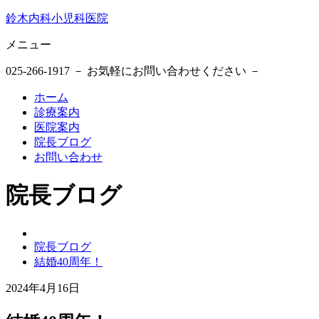
鈴木内科小児科医院
メニュー
025-266-1917
－ お気軽にお問い合わせください －
ホーム
診療案内
医院案内
院長ブログ
お問い合わせ
院長ブログ
鈴
院長ブログ
木
結婚40周年！
内
科
2024年4月16日
小
2024
鈴
児
年
木