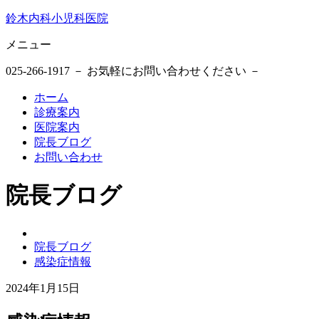
鈴木内科小児科医院
メニュー
025-266-1917
－ お気軽にお問い合わせください －
ホーム
診療案内
医院案内
院長ブログ
お問い合わせ
院長ブログ
鈴
院長ブログ
木
感染症情報
内
科
2024年1月15日
小
2024
鈴
児
年
木