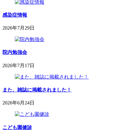
年
木
8
内
月
感染症情報
科
4
小
日
2026年7月29日
児
2026
sega-
科
project
年
医
7
院
月
院内勉強会
29
日
2026年7月17日
2026
鈴
年
木
7
内
月
また、雑誌に掲載されました！
科
17
小
日
2026年6月24日
児
2026
鈴
科
年
木
医
6
内
院
月
こども園健診
科
24
小