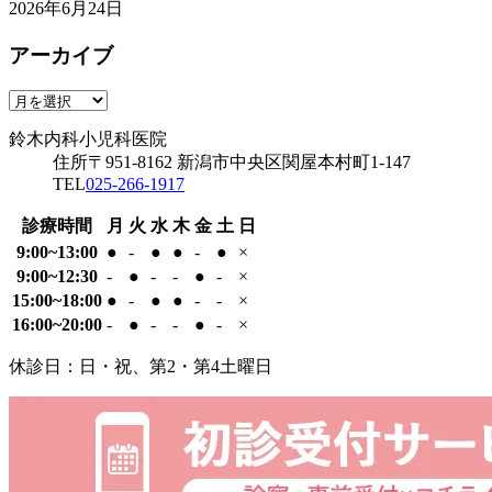
日
2026年6月24日
児
2026
鈴
科
年
アーカイブ
木
医
6
内
院
専用駐車場
月
科
ア
24
鈴木内科小児科医院
小
ー
日
鈴木内科小児科医院
児
カ
住所
〒951-8162
新潟市中央区関屋本村町1-147
科
イ
TEL
025-266-1917
医
ブ
院
診療時間
月
火
水
木
金
土
日
9:00~13:00
●
-
●
●
-
●
×
9:00~12:30
-
●
-
-
●
-
×
15:00~18:00
●
-
●
●
-
-
×
16:00~20:00
-
●
-
-
●
-
×
休診日：日・祝、第2・第4土曜日