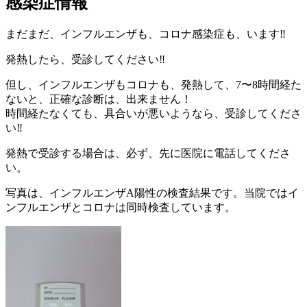
感染症情報
科
1
内
医
月
科
院
まだまだ、インフルエンザも、コロナ感染症も、います‼️
15
小
日
児
発熱したら、受診してください‼️
科
但し、インフルエンザもコロナも、発熱して、7〜8時間経た
医
ないと、正確な診断は、出来ません！
院
時間経たなくても、具合いが悪いようなら、受診してくださ
い‼️
発熱で受診する場合は、必ず、先に医院に電話してくださ
い。
写真は、インフルエンザA陽性の検査結果です。当院ではイ
ンフルエンザとコロナは同時検査しています。