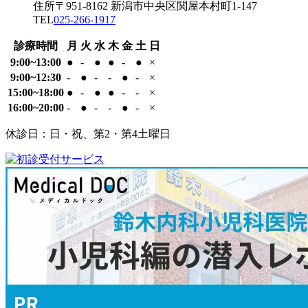
住所
〒951-8162
新潟市中央区関屋本村町1-147
科
イ
TEL
025-266-1917
医
ブ
院
診療時間
月
火
水
木
金
土
日
9:00~13:00
●
-
●
●
-
●
×
9:00~12:30
-
●
-
-
●
-
×
15:00~18:00
●
-
●
●
-
-
×
16:00~20:00
-
●
-
-
●
-
×
休診日：日・祝、第2・第4土曜日