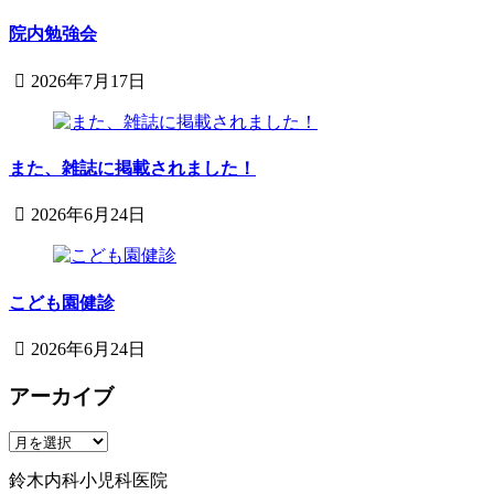
7
院
月
院内勉強会
29
日
2026年7月17日
2026
鈴
年
木
7
内
月
また、雑誌に掲載されました！
科
17
小
日
2026年6月24日
児
2026
鈴
科
年
木
医
6
内
院
月
こども園健診
科
24
小
日
2026年6月24日
児
2026
鈴
科
年
アーカイブ
木
医
6
内
院
専用駐車場
月
科
ア
24
鈴木内科小児科医院
小
ー
日
鈴木内科小児科医院
児
カ