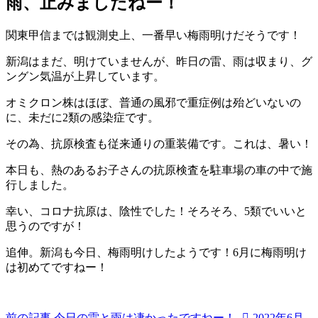
雨、止みましたねー！
科
6
内
医
月
科
院
関東甲信までは観測史上、一番早い梅雨明けだそうです！
28
小
日
児
新潟はまだ、明けていませんが、昨日の雷、雨は収まり、グ
科
ングン気温が上昇しています。
医
オミクロン株はほぼ、普通の風邪で重症例は殆どいないの
院
に、未だに2類の感染症です。
その為、抗原検査も従来通りの重装備です。これは、暑い！
本日も、熱のあるお子さんの抗原検査を駐車場の車の中で施
行しました。
幸い、コロナ抗原は、陰性でした！そろそろ、5類でいいと
思うのですが！
追伸。新潟も今日、梅雨明けしたようです！6月に梅雨明け
は初めてですねー！
前の記事
今日の雷と雨は凄かったですねー！
2022年6月