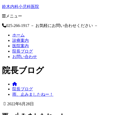
鈴木内科小児科医院
メニュー
025-266-1917
－ お気軽にお問い合わせください －
ホーム
診療案内
医院案内
院長ブログ
お問い合わせ
院長ブログ
鈴
院長ブログ
木
雨、止みましたねー！
内
科
2022年6月28日
小
2022
鈴
児
年
木