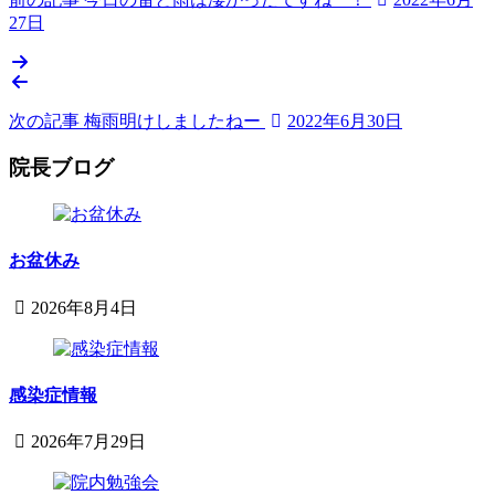
27日
次の記事
梅雨明けしましたねー
2022年6月30日
院長ブログ
お盆休み
2026年8月4日
2026
鈴
年
木
8
内
月
感染症情報
科
4
小
日
2026年7月29日
児
2026
sega-
科
project
年
医