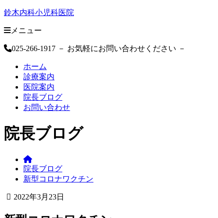
鈴木内科小児科医院
メニュー
025-266-1917
－ お気軽にお問い合わせください －
ホーム
診療案内
医院案内
院長ブログ
お問い合わせ
院長ブログ
鈴
院長ブログ
木
新型コロナワクチン
内
科
2022年3月23日
小
2022
鈴
児
年
木