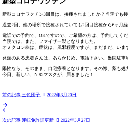
新型コロナワクチン
科
3
内
医
月
科
院
新型コロナワクチン3回目は、接種されましたか？当院でも
23
小
日
児
過去2回、他の場所で接種されていても2回目接種から6ヶ月
科
電話での予約で、OKですので、ご希望の方は、予約してく
医
当院では、また、ファイザー製となりました。
院
オミクロン株は、症状は、風邪程度ですが、まだまだ、いま
発熱のある患者さんは、あらかじめ、電話下さい。当院駐車
陽性なら、そのまま、自宅療養となります。その際、薬も処
今日、新しい、N 95マスクが、届きました！
前の記事
三色団子
2022年3月20日
次の記事
運転免許証更新
2022年3月27日