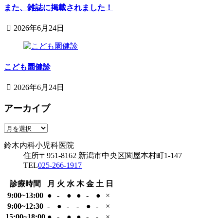
月
また、雑誌に掲載されました！
科
17
小
日
2026年6月24日
児
2026
鈴
科
年
木
医
6
内
院
月
こども園健診
科
24
小
日
2026年6月24日
児
2026
鈴
科
年
アーカイブ
木
医
6
内
院
月
科
ア
24
小
ー
日
鈴木内科小児科医院
児
カ
住所
〒951-8162
新潟市中央区関屋本村町1-147
科
イ
TEL
025-266-1917
医
ブ
院
診療時間
月
火
水
木
金
土
日
9:00~13:00
●
-
●
●
-
●
×
9:00~12:30
-
●
-
-
●
-
×
15:00~18:00
●
-
●
●
-
-
×