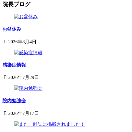
院長ブログ
お盆休み
2026年8月4日
2026
鈴
年
木
8
内
月
感染症情報
科
4
小
日
2026年7月29日
児
2026
sega-
科
project
年
医
7
院
月
院内勉強会
29
日
2026年7月17日
2026
鈴
年
木
7
内