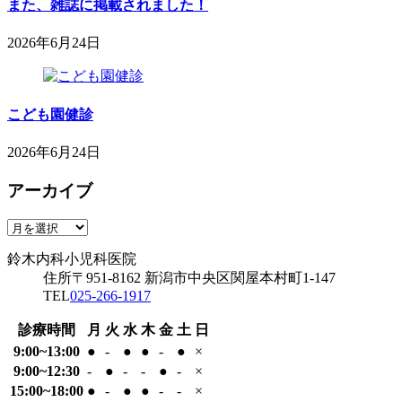
月
また、雑誌に掲載されました！
科
17
小
日
2026年6月24日
児
2026
鈴
科
年
木
医
6
内
院
月
こども園健診
科
24
小
日
2026年6月24日
児
2026
鈴
科
年
アーカイブ
木
医
6
内
院
専用駐車場
月
科
ア
24
鈴木内科小児科医院
小
ー
日
鈴木内科小児科医院
児
カ
住所
〒951-8162
新潟市中央区関屋本村町1-147
科
イ
TEL
025-266-1917
医
ブ
院
診療時間
月
火
水
木
金
土
日
9:00~13:00
●
-
●
●
-
●
×
9:00~12:30
-
●
-
-
●
-
×
15:00~18:00
●
-
●
●
-
-
×