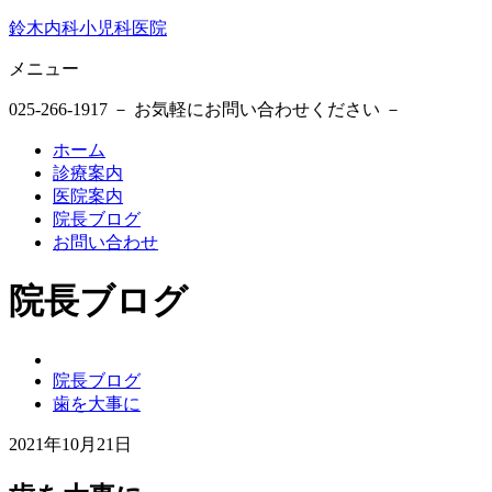
鈴木内科小児科医院
メニュー
025-266-1917
－ お気軽にお問い合わせください －
ホーム
診療案内
医院案内
院長ブログ
お問い合わせ
院長ブログ
鈴
院長ブログ
木
歯を大事に
内
科
2021年10月21日
小
2021
鈴
児
年
木