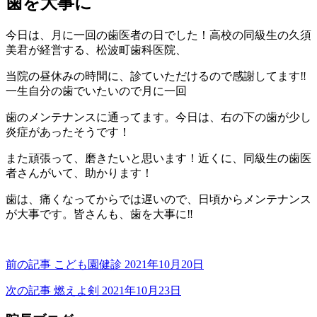
歯を大事に
科
10
内
医
月
科
院
今日は、月に一回の歯医者の日でした！高校の同級生の久須
21
小
美君が経営する、松波町歯科医院、
日
児
科
当院の昼休みの時間に、診ていただけるので感謝してます‼️
医
一生自分の歯でいたいので月に一回
院
歯のメンテナンスに通ってます。今日は、右の下の歯が少し
炎症があったそうです！
また頑張って、磨きたいと思います！近くに、同級生の歯医
者さんがいて、助かります！
歯は、痛くなってからでは遅いので、日頃からメンテナンス
が大事です。皆さんも、歯を大事に‼️
前の記事
こども園健診
2021年10月20日
次の記事
燃えよ剣
2021年10月23日