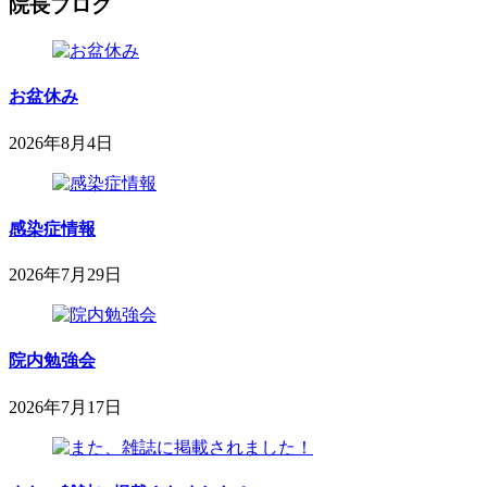
院長ブログ
お盆休み
2026年8月4日
2026
鈴
年
木
8
内
月
感染症情報
科
4
小
日
2026年7月29日
児
2026
sega-
科
project
年
医
7
院
月
院内勉強会
29
日
2026年7月17日
2026
鈴
年
木
7
内