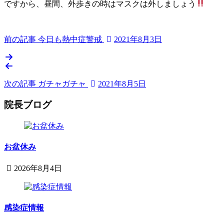
ですから、昼間、外歩きの時はマスクは外しましょう
前の記事
今日も熱中症警戒
2021年8月3日
次の記事
ガチャガチャ
2021年8月5日
院長ブログ
お盆休み
2026年8月4日
2026
鈴
年
木
8
内
月
感染症情報
科
4
小