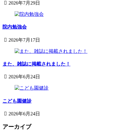
日
2026年7月29日
児
2026
sega-
科
project
年
医
7
院
月
院内勉強会
29
日
2026年7月17日
2026
鈴
年
木
7
内
月
また、雑誌に掲載されました！
科
17
小
日
2026年6月24日
児
2026
鈴
科
年
木
医
6
内
院
月
こども園健診
科
24
小
日
2026年6月24日
児
2026
鈴
科
年
アーカイブ
木
医
6
内
院
専用駐車場