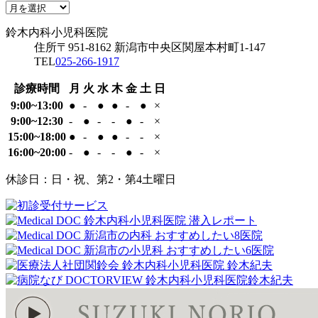
月
科
ア
24
鈴木内科小児科医院
小
ー
日
鈴木内科小児科医院
児
カ
住所
〒951-8162
新潟市中央区関屋本村町1-147
科
イ
TEL
025-266-1917
医
ブ
院
診療時間
月
火
水
木
金
土
日
9:00~13:00
●
-
●
●
-
●
×
9:00~12:30
-
●
-
-
●
-
×
15:00~18:00
●
-
●
●
-
-
×
16:00~20:00
-
●
-
-
●
-
×
休診日：日・祝、第2・第4土曜日