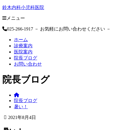
鈴木内科小児科医院
メニュー
025-266-1917
－ お気軽にお問い合わせください －
ホーム
診療案内
医院案内
院長ブログ
お問い合わせ
院長ブログ
鈴
院長ブログ
木
暑い！
内
科
2021年8月4日
小
2021
鈴
児
年
木