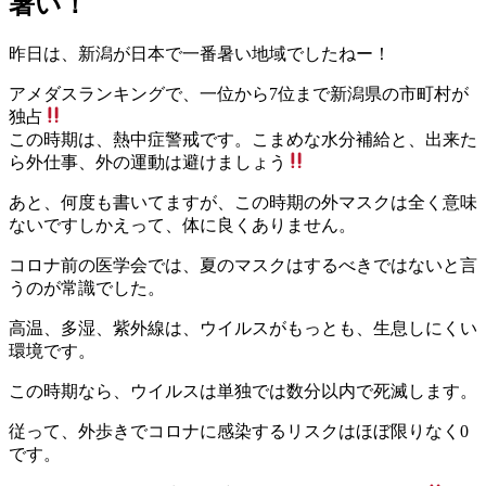
暑い！
科
8
内
医
月
科
院
昨日は、新潟が日本で一番暑い地域でしたねー！
4
小
日
児
アメダスランキングで、一位から7位まで新潟県の市町村が
科
独占
医
この時期は、熱中症警戒です。こまめな水分補給と、出来た
院
ら外仕事、外の運動は避けましょう
あと、何度も書いてますが、この時期の外マスクは全く意味
ないですしかえって、体に良くありません。
コロナ前の医学会では、夏のマスクはするべきではないと言
うのが常識でした。
高温、多湿、紫外線は、ウイルスがもっとも、生息しにくい
環境です。
この時期なら、ウイルスは単独では数分以内で死滅します。
従って、外歩きでコロナに感染するリスクはほぼ限りなく0
です。