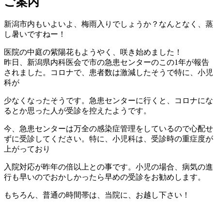
ご案内
科
6
内
医
月
科
院
新潟市内もいよいよ、梅雨入りでしょうか？なんとなく、蒸
18
小
し暑いですねー！
日
児
科
医院の中庭の紫陽花もようやく、咲き始めました！
医
昨日、新潟県内科医会で市の急患センターのこの1年が報告
院
されました。コロナで、患者数は激減したそうで特に、小児
科が
少なくなったそうです。急患センターに行くと、コロナにな
るとか思った人が受診を控えたようです。
今、急患センターは万全の感染症管理をしているので心配せ
ずに受診してください。特に、小児科は、受診時の重症度が
上がっており
入院対応が昨年の倍以上との事です。小児の場合、病気の進
行も早いのでおかしかったら早めの受診をお勧めします。
もちろん、普通の時間帯は、当院に、お越し下さい！