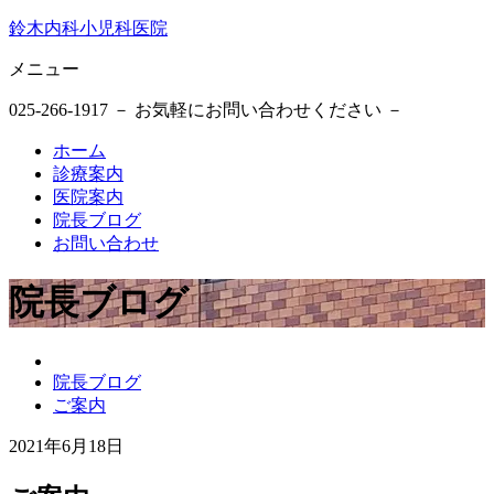
鈴木内科小児科医院
メニュー
025-266-1917
－ お気軽にお問い合わせください －
ホーム
診療案内
医院案内
院長ブログ
お問い合わせ
院長ブログ
鈴
院長ブログ
木
ご案内
内
科
2021年6月18日
小
2021
鈴
児
年
木