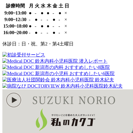
院
診療時間
月
火
水
木
金
土
日
9:00~13:00
●
-
●
●
-
●
×
9:00~12:30
-
●
-
-
●
-
×
15:00~18:00
●
-
●
●
-
-
×
16:00~20:00
-
●
-
-
●
-
×
休診日：日・祝、第2・第4土曜日