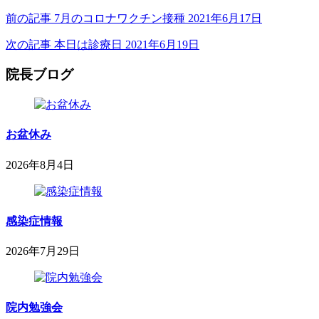
前の記事
7月のコロナワクチン接種
2021年6月17日
次の記事
本日は診療日
2021年6月19日
院長ブログ
お盆休み
2026年8月4日
2026
鈴
年
木
8
内
月
感染症情報
科
4
小
日
2026年7月29日
児
2026
sega-
科
project
年
医
7
院
月
院内勉強会