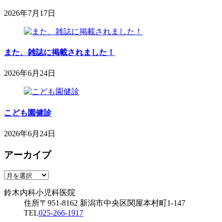
29
日
2026年7月17日
2026
鈴
年
木
7
内
月
また、雑誌に掲載されました！
科
17
小
日
2026年6月24日
児
2026
鈴
科
年
木
医
6
内
院
月
こども園健診
科
24
小
日
2026年6月24日
児
2026
鈴
科
年
アーカイブ
木
医
6
内
院
専用駐車場
月
科
ア
24
鈴木内科小児科医院
小
ー
日
鈴木内科小児科医院
児
カ
住所
〒951-8162
新潟市中央区関屋本村町1-147
科
イ
TEL
025-266-1917
医
ブ